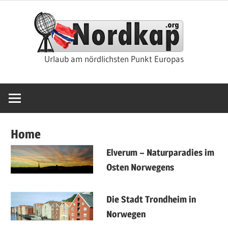
Zum
Nor
Inhalt
springen
Rei
Urlaub am nördlichsten Punkt Europas
&
Kre
Home
Elverum – Naturparadies im
Osten Norwegens
Die Stadt Trondheim in
Norwegen