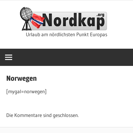
Zum
Nor
Inhalt
springen
Rei
Urlaub am nördlichsten Punkt Europas
&
Kre
Norwegen
[mygal=norwegen]
Die Kommentare sind geschlossen.