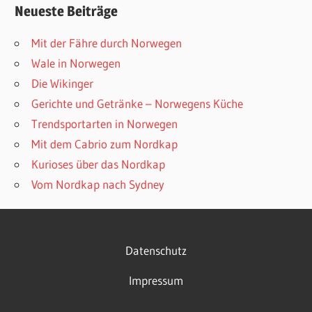
Neueste Beiträge
Mit der Fähre durch Norwegen
Wale in Norwegen
Die Wikinger
Gerichte und Getränke – Norwegens Küche
Trendsportarten in Norwegen
Mit dem Cabrio zum Nordkap
Kurioses über das Nordkap
Vom Nordkap nach Sydney
Datenschutz
Impressum