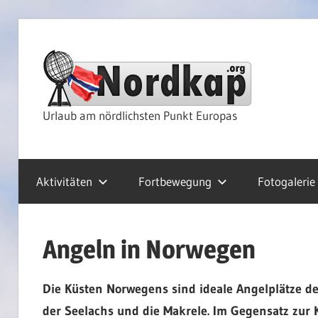
Zum
Inhalt
Nor
springen
Rei
Urlaub am nördlichsten Punkt Europas
&
Aktivitäten
Fortbewegung
Fotogalerie
Kre
Angeln in Norwegen
Die Küsten Norwegens sind ideale Angelplätze d
der Seelachs und die Makrele. Im Gegensatz zur 