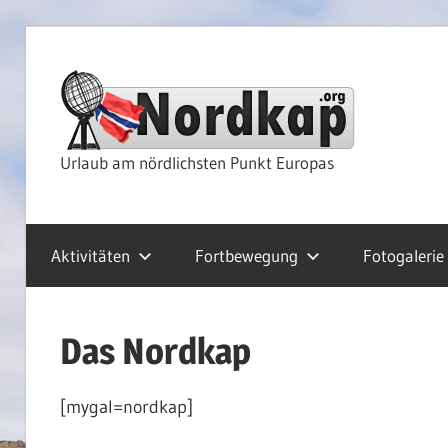
Zum
Inhalt
Nor
springen
Rei
Urlaub am nördlichsten Punkt Europas
&
Aktivitäten
Fortbewegung
Fotogalerie
Kre
Das Nordkap
[mygal=nordkap]