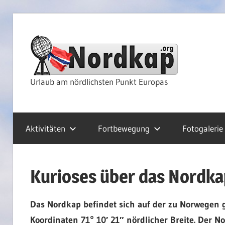
Zum
Inhalt
Nor
springen
Rei
Urlaub am nördlichsten Punkt Europas
&
Aktivitäten
Fortbewegung
Fotogalerie
Kre
Kurioses über das Nordka
Das Nordkap befindet sich auf der zu Norwegen 
Koordinaten 71° 10′ 21″ nördlicher Breite. Der 