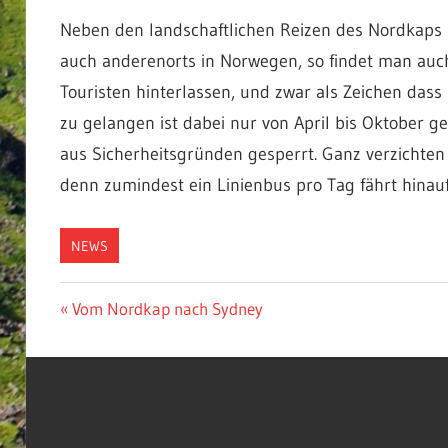
Neben den landschaftlichen Reizen des Nordkaps 
auch anderenorts in Norwegen, so findet man auc
Touristen hinterlassen, und zwar als Zeichen das
zu gelangen ist dabei nur von April bis Oktober 
aus Sicherheitsgründen gesperrt. Ganz verzichten
denn zumindest ein Linienbus pro Tag fährt hinau
NEWS
NORDKAP
Beitragsnavigation
Vorheriger
Vom Nordkap nach Sydney
Beitrag: