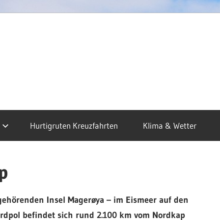
dkap
sen
Hurtigruten Kreuzfahrten
Klima & Wetter
uzfahrten
p
gehörenden Insel Magerøya – im Eismeer auf den
Nordpol befindet sich rund 2.100 km vom Nordkap