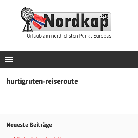
Zum
Nor
Inhalt
springen
Rei
Urlaub am nördlichsten Punkt Europas
&
Kre
hurtigruten-reiseroute
Neueste Beiträge