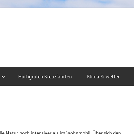
dkap
sen
Hurtigruten Kreuzfahrten
Klima & Wetter
uzfahrten
ie Natur noch intensiver als im Wohnmobil. Über sich den