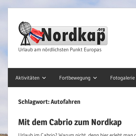
Zum
Inhalt
Nor
springen
Rei
Urlaub am nördlichsten Punkt Europas
&
Aktivitäten
Fortbewegung
Fotogalerie
Kre
Schlagwort:
Autofahren
Mit dem Cabrio zum Nordkap
Urlaub im Cabrio? Warum nicht, denn hier erlebt man d