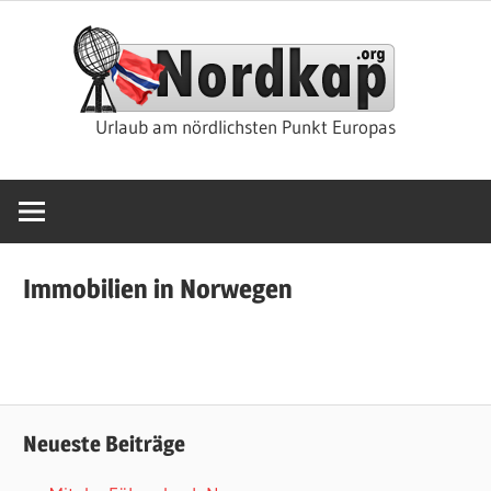
Zum
Nor
Inhalt
springen
Rei
Urlaub am nördlichsten Punkt Europas
&
Kre
Immobilien in Norwegen
Neueste Beiträge