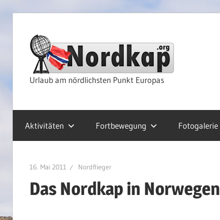
Zum
Inhalt
Nor
springen
Rei
Urlaub am nördlichsten Punkt Europas
&
Aktivitäten
Fortbewegung
Fotogalerie
Kre
16. Mai 2011
Nordflieger
Das Nordkap in Norwegen