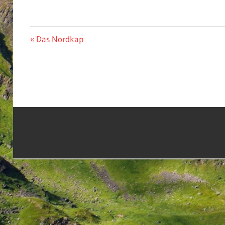
Beitragsnavigation
Vorheriger
Das Nordkap
Beitrag: