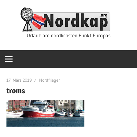
Zum
Nor
Inhalt
springen
Rei
Urlaub am nördlichsten Punkt Europas
&
Kre
17. März 2019
Nordflieger
troms