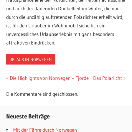
und auch der dauernden Dunkelheit im Winter, die nur
durch die unzählig auftretenden Polarlichter erhellt wird,
ist für den Urlauber im Wohnmobil sicherlich ein
unvergessliches Urlaubserlebnis mit ganz besonders
attraktiven Eindrücken.
URLAUB IN NORWEGEN
WOHNMOBIL
Beitragsnavigation
Vorheriger
Nächster
Die Highlights von Norwegen – Fjorde
Das Polarlicht
Beitrag:
Beitrag:
Die Kommentare sind geschlossen.
Neueste Beiträge
Mit der Fähre durch Norwegen