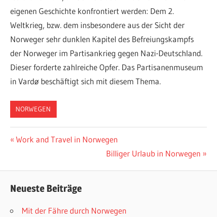
eigenen Geschichte konfrontiert werden: Dem 2.
Weltkrieg, bzw. dem insbesondere aus der Sicht der
Norweger sehr dunklen Kapitel des Befreiungskampfs
der Norweger im Partisankrieg gegen Nazi-Deutschland.
Dieser forderte zahlreiche Opfer. Das Partisanenmuseum
in Vardø beschäftigt sich mit diesem Thema.
NORWEGEN
VARDØ
Beitragsnavigation
Vorheriger
Work and Travel in Norwegen
Beitrag:
Nächster
Billiger Urlaub in Norwegen
Beitrag:
Neueste Beiträge
Mit der Fähre durch Norwegen