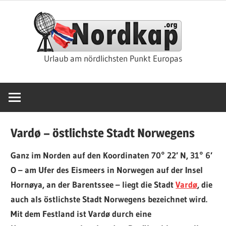
Zum
Nor
Inhalt
springen
Rei
Urlaub am nördlichsten Punkt Europas
&
Kre
Vardø – östlichste Stadt Norwegens
Ganz im Norden auf den Koordinaten 70° 22′ N, 31° 6′
O – am Ufer des Eismeers in Norwegen auf der Insel
Hornøya, an der Barentssee – liegt die Stadt
Vardø
, die
auch als östlichste Stadt Norwegens bezeichnet wird.
Mit dem Festland ist Vardø durch eine